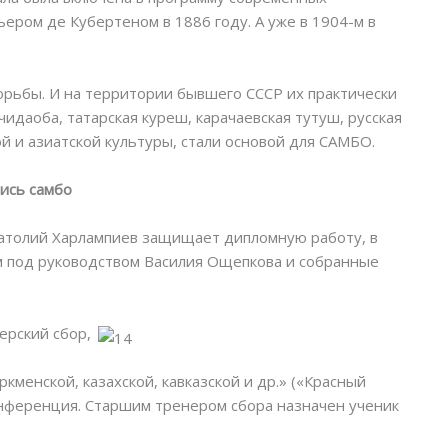
ером де Кубертеном в 1886 году. А уже в 1904-м в
орьбы. И на территории бывшего СССР их практически
 чидаоба, татарская куреш, карачаевская тутуш, русская
ой и азиатской культуры, стали основой для САМБО.
ись самбо
натолий Харлампиев защищает дипломную работу, в
им под руководством Василия Ощепкова и собранные
ерский сбор,
кменской, казахской, кавказской и др.» («Красный
конференция. Старшим тренером сбора назначен ученик