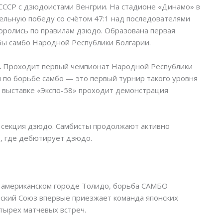
СССР с дзюдоистами Венгрии. На стадионе «Динамо» в
льную победу со счётом 47:1 над последователями
оролись по правилам дзюдо. Образована первая
ы самбо Народной Республики Болгарии.
.
Проходит первый чемпионат Народной Республики
 по борьбе самбо — это первый турнир такого уровня
й выставке «Экспо-58» проходит демонстрация
секция дзюдо. Самбисты продолжают активно
о, где дебютирует дзюдо.
в американском городе Толидо, борьба САМБО
ский Союз впервые приезжает команда японских
етырех матчевых встреч.