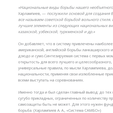
«Национальные виды борьбы нашего необъятного 
Харлампиев, —
послужили основой для создания 
все называем советской борьбой вольного стиля. 
лучшие элементы из следующих национальных видо
казахской, узбекской, туркменской и др.»
Он добавляет, что в систему привлечены наиболе
американской, английской борьбы ланкаширского и
дзюдо и сумо.
Синтезируемая система с первых мо
открытость для всего лучшего и целесообразного,
универсальные правила, по мысли Харлампиева, д
национальности, применяя свои излюбленные прие
всеми выступать на соревнованиях.
Именно тогда и был сделан главный вывод: до тех 
сугубо прикладных, ограниченных по количеству 
самозащиты быть не может. Для этого нужен фунд
борьба. (Харлампиев А. А., «Система САМБО»)