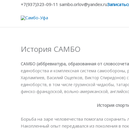
Перейти
+7(937)323-09-11 sambo.orlov@yandex.ru
Записатьс
к
содержимому
История САМБО
САМБО (аббревиатура, образованная от словосочет
единоборства и комплексная система самообороны, 
Харлампиев, Василий Ощепков, Виктор Спиридонов) 
единоборств, в том числе грузинской чидаобы, татарс
финско-французской, вольно-американской, английско
История спорт
Борьба на заре человечества помогала сохранить 
Накопленный опыт передавался из поколения в пок