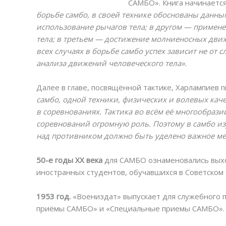
САМБО». Книга начинаетс
борьбе самбо, в своей технике обоснованы данны
использование рычагов тела; в другом — примене
тела; в третьем — достижение молниеносных движ
всех случаях в борьбе самбо успех зависит не от 
анализа движений человеческого тела».
Далее в главе, посвящённой тактике, Харлампиев 
самбо, одной техники, физических и волевых каче
в соревнованиях. Тактика во всём её многообразии
соревнований огромную роль. Поэтому в самбо и
над противником должно быть уделено важное ме
50-е годы XX века
для САМБО ознаменовались выхо
иностранных студентов, обучавшихся в Советском
1953 год.
«Воениздат» выпускает для служебного 
приёмы САМБО» и «Специальные приемы САМБО».