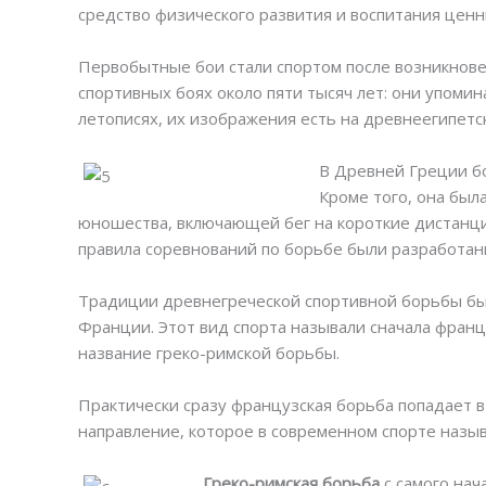
средство физического развития и воспитания ценн
Первобытные бои стали спортом после возникнове
спортивных боях около пяти тысяч лет: они упомин
летописях, их изображения есть на древнеегипетс
В Древней Греции б
Кроме того, она был
юношества, включающей бег на короткие дистанции
правила соревнований по борьбе были разработан
Традиции древнегреческой спортивной борьбы бы
Франции. Этот вид спорта называли сначала францу
название греко-римской борьбы.
Практически сразу французская борьба попадает в
направление, которое в современном спорте назы
Греко-римская борьба
с самого нач