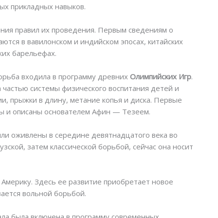
ых прикладных навыков.
ния правил их проведения. Первым сведениям о
аются в вавилонском и индийском эпосах, китайских
ких барельефах.
орьба входила в программу древних
Олимпийских Игр
.
а частью системы физического воспитания детей и
, прыжки в длину, метание копья и диска. Первые
ы и описаны основателем Афин — Тезеем.
ли оживлены в середине девятнадцатого века во
зской, затем классической борьбой, сейчас она носит
 Америку. Здесь ее развитие приобретает новое
вается вольной борьбой.
ала была включена в программу современных