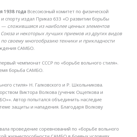
я 1938 года
Всесоюзный комитет по физической
 и спорту издал Приказ 633 «О развитии борьбы
, —
сложившаяся из наиболее ценных элементов
Союза и некоторых лучших приемов из других видов
 по своему многообразию техники и прикладности
ождения САМБО.
первый чемпионат СССР по «борьбе вольного стиля».
ремя борьба САМБО.
ого стиля» Н. Галковского и Р. Школьникова.
орством Виктора Волкова (ученик Ощепкова и
БО»». Автор попытался объединить наследие
теме защиты и нападения. Благодаря Волкову
вала проведение соревнований по «борьбе вольного
ркой жизнеспособности САМБО в боевых условиях.