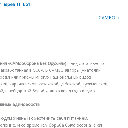
я через ТГ-бот
САМБО
ания «САМооборона Без Оружия»)
– вид спортивного
разработанная в СССР. В САМБО авторы (Анатолий
соединили приемы многих национальных видов
кой, карачаевской, казахской, узбекской, туркменской,
й, швейцарской борьбы, японских дзюдо и сумо.
ивных единоборств
людям жизнь и обеспечить себя питанием.
оление, и со временем борьба была осознана как