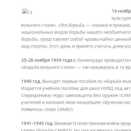
16 ноябр
культуре
вольного стиля».
«Эта борьба,
— сказано в приказе
национальных видов борьбы нашего необъятного 
борьбы, представляет собой чрезвычайно ценный
вид спорта».
Этот день и принято считать днем р
25-26 ноября 1939 года
в Ленинграде проводится 
«Борьба вольного стиля» — так называлась в то в
1940 год.
Выходят первые пособия по «борьбе вольн
Издаётся учебное пособие для школ НКВД под авт
Спиридонова) «Курс самозащиты без оружия «САМ
учителей и изложил свою концепцию обучения сис
появилось слово САМБО.
1941-1945 год.
Великая Отечественная война прер
стиля» (борьбе САМБО). Но она же явилась прове