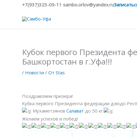
Перейти
+7(937)323-09-11 sambo.orlov@yandex.ru
Записатьс
к
содержимому
Кубок первого Президента ф
Башкортостан в г.Уфа!!!
/
Новости
/ От
Stas
Поздравляем призера!
Кубка первого Президента федерации дзюдо Респуб
Мухаметзянов
Салават
до 50 кг.
Желаем успехов и побед!