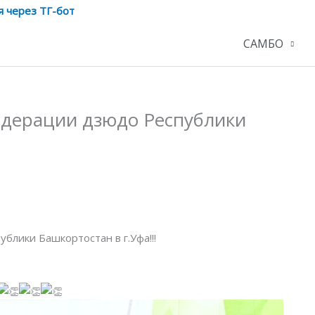
я через ТГ-бот
САМБО
едерации дзюдо Республики
лики Башкортостан в г.Уфа!!!