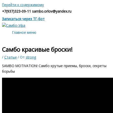
Перейти к содержимому
+7(937)323-09-11 sambo.orlov@yandex.ru
Записаться через ТГ-бот
Главное меню
Самбо красивые броски!
/
Статьи
/ От
strong
SAMBO MOTIVATION! Самбо крутые приемы, броски, секреты
борьбы