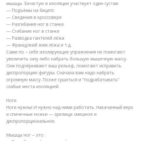
мышцы. Зачастую в изоляции участвует один сустав.
— Подъёмы на бицепс
— Сведения в кроссовере
— Разгибания ног в станке
— Сгибание ног в станке
— Разводка гантелей лёжа
— Французкий жим лёжа и т.д.
Сами по – себе изолирующие упражнения не помогают
увеличить силу либо набрать большую мышечную массу.
Они подчёркивают ваш рельеф, помогают исправить
диспропорцию фигуры. Сначала вам надо набрать
огромную массу. Позже сушиться и “подрабатывать”
слабые места изоляцией.
Ноги
Ноги нужны! И нужно над ними работать. Накачанный верх
и спичечные ножки — зрелище смешное и
диспропорциональное.
Мышцы ног – это :