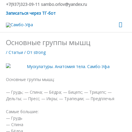
Перейти
+7(937)323-09-11 sambo.orlov@yandex.ru
к
Записаться через ТГ-бот
содержимому
Гла
ме
Основные группы мышц
/
Статьи
/ От
strong
Основные группы мышц:
— Грудь; — Спина; — Бёдра; — Бицепс; — Трицепс; —
Дельты; — Пресс; — Икры; — Трапеции; — Предплечья
Самые большие:
— Грудь
— Спина
— Бёдра