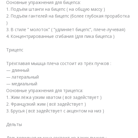
Основные упражнения для бицепса:
1. Подъём штанги на бицепс ( на общую массу )
2. Подъём гантелей на бицепс (более глубокая проработка
)
3. В стиле ” молоток” ( “удлиняет бицепс”, плече-лучевая)
4. Концентрированные сгибания (для пика бицепса )
Трицепс
Трёхглавая мышца плеча состоит из трёх пучков :
— длинный
— латеральный
— медиальный
Основные упражнения для трицепса:
1. Жим лёжа узким хватом ( всё задействует )
2. Французкий жим ( всё задействует )
3. Брусья ( всё задействует с акцентом на низ )
Дельты
Дельтовидная мышца состоит из таких пучков :