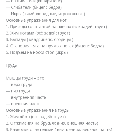
— Разгибатели (квадрицепс)
— Сгибатели (бицепс бедра)
— Икры ( камбаловидные, икроножные)
Основные упражнения для ног:
1. Приседы со штангой на плечах (всё задействует)
2. Жим ногами (всё задействует)
3. Выпады ( квадрицепс, ягодицы )
4. Становая тяга на прямых ногах (бицепс бедра)
5. Подъём на носки стоя (икры)
Грудь
Мышцы груди – это:
— верх груди
— низ груди
— внутренняя часть
— внешняя часть
Основные упражнения на грудь:
1. Жим лёжа (всё задействует)
2. Отжимания на брусьях (низ, внешняя часть)
3. Разводки с гантелями ( внутренняя, верхняя часть)